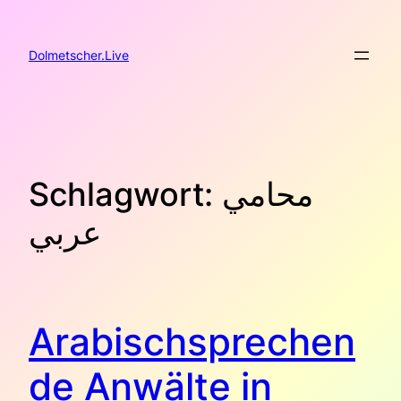
Zum
Inhalt
springen
Dolmetscher.Live
Schlagwort:
محامي
عربي
Arabischsprechen
de Anwälte in