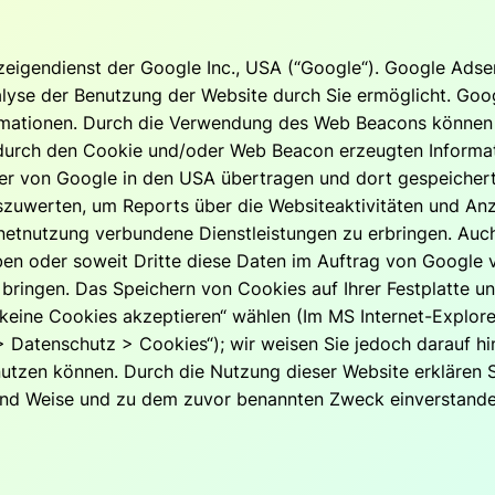
igendienst der Google Inc., USA (“Google“). Google Adsen
lyse der Benutzung der Website durch Sie ermöglicht. Go
ormationen. Durch die Verwendung des Web Beacons können 
urch den Cookie und/oder Web Beacon erzeugten Informat
rver von Google in den USA übertragen und dort gespeicher
szuwerten, um Reports über die Websiteaktivitäten und An
netnutzung verbundene Dienstleistungen zu erbringen. Auc
ben oder soweit Dritte diese Daten im Auftrag von Google ve
bringen. Das Speichern von Cookies auf Ihrer Festplatte 
 “keine Cookies akzeptieren“ wählen (Im MS Internet-Explor
 > Datenschutz > Cookies“); wir weisen Sie jedoch darauf hi
nutzen können. Durch die Nutzung dieser Website erklären S
und Weise und zu dem zuvor benannten Zweck einverstande