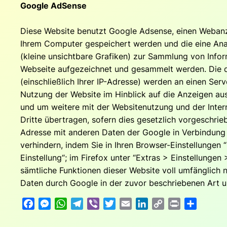
Google AdSense
Diese Website benutzt Google Adsense, einen Webanze
Ihrem Computer gespeichert werden und die eine Ana
(kleine unsichtbare Grafiken) zur Sammlung von Inf
Webseite aufgezeichnet und gesammelt werden. Die d
(einschließlich Ihrer IP-Adresse) werden an einen Se
Nutzung der Website im Hinblick auf die Anzeigen au
und um weitere mit der Websitenutzung und der Inter
Dritte übertragen, sofern dies gesetzlich vorgeschrie
Adresse mit anderen Daten der Google in Verbindung 
verhindern, indem Sie in Ihren Browser-Einstellungen
Einstellung“; im Firefox unter “Extras > Einstellungen
sämtliche Funktionen dieser Website voll umfänglich 
Daten durch Google in der zuvor beschriebenen Art 
Facebook
Messenger
WhatsApp
Telegram
Viber
Twitter
Email
LinkedIn
Copy
Print
Teilen
Link